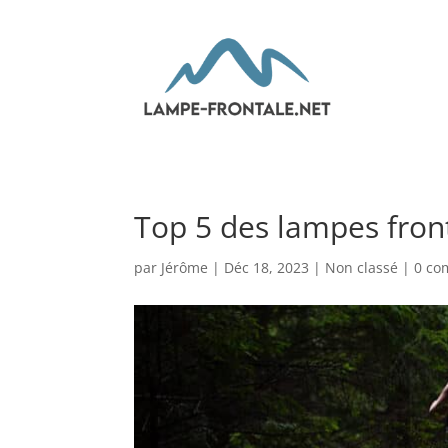
Top 5 des lampes front
par
Jérôme
|
Déc 18, 2023
|
Non classé
|
0 co