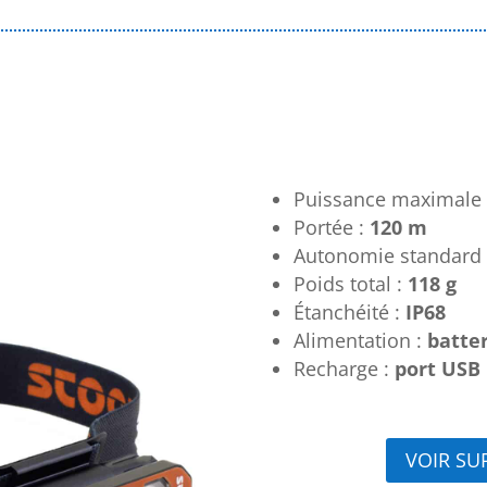
Puissance maximale
Portée :
120 m
Autonomie standard 
Poids total :
118 g
Étanchéité :
IP68
Alimentation :
batte
Recharge :
port USB
VOIR SU