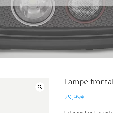
Lampe frontal
29,99
€
La lampe frontale rech