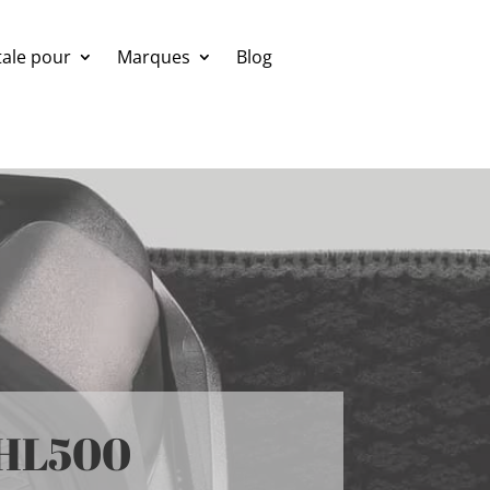
ale pour
Marques
Blog
HL500