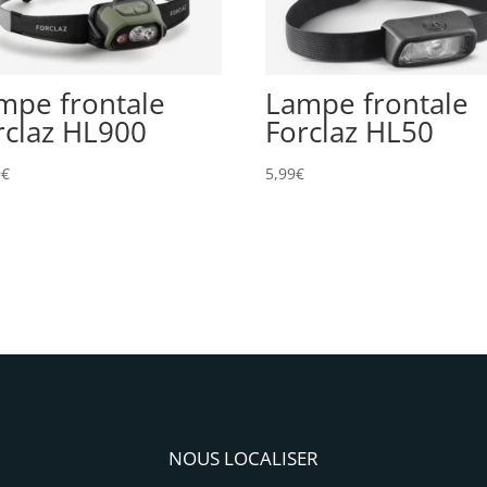
mpe frontale
Lampe frontale
rclaz HL900
Forclaz HL50
9
€
5,99
€
NOUS LOCALISER