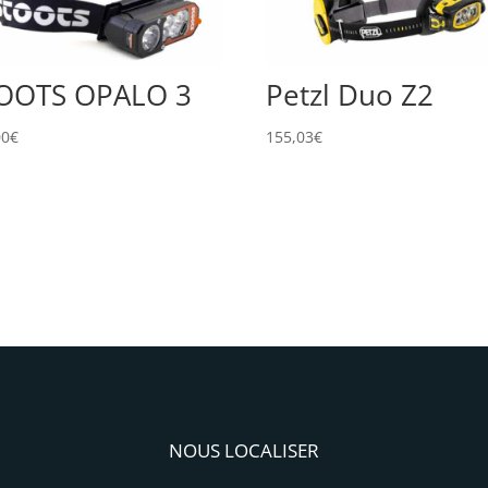
OOTS OPALO 3
Petzl Duo Z2
00
€
155,03
€
NOUS LOCALISER