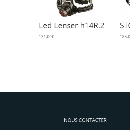
Led Lenser h14R.2
ST
131,00
€
185,
NOUS CONTACTER