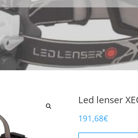
Led lenser X
191,68
€